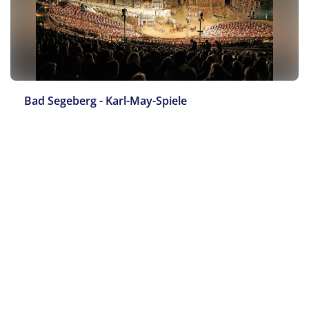
Filter anwenden
Bad Segeberg - Karl-May-Spiele
Filter zurücksetzen
Keine Reisen auf der Merkliste
Tagesfahrt
80 €
ab Sa. 29.08.2026
p.P. ab
Zu den Reisedetails
Reise jetzt anfragen