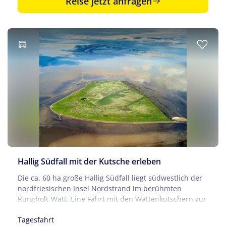
Reise jetzt anfragen
Hallig Südfall mit der Kutsche erleben
Die ca. 60 ha große Hallig Südfall liegt südwestlich der
nordfriesischen Insel Nordstrand im berühmten
Rungholt-Watt. Eine Fahrt mit den Wattenkutschern zur
Hallig bedeutet, das Wattenmeer aus einer ganz neuen
Tagesfahrt
Perspektive zu entdecken und das Halligleben