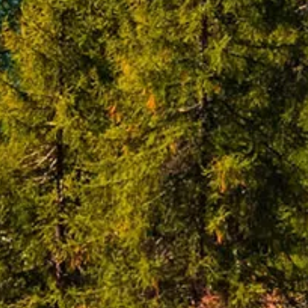
Winter 2027/2028
(3)
Zielgebiet
Deutschland
(98)
Dänemark
(1)
Estland
(1)
Italien
(1)
Kroatien
(1)
Niederlande
(1)
Norwegen
(1)
Polen
(5)
Portugal
(1)
Schweden
(1)