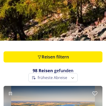
Slowenien
(1)
Spanien
(1)
Tschechien
(1)
Ungarn
(1)
Österreich
(1)
Reisen filtern
98 Reisen
gefunden