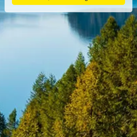
Schiffsreise
(4)
Saison
Frühling 2026
(24)
Frühling 2027
(2)
Herbst 2025
(1)
Herbst 2026
(32)
Sommer 2025
(2)
Sommer 2026
(35)
Winter 2024
(1)
Winter 2025/2026
(6)
Winter 2026
(18)
Winter 2026/2027
(15)