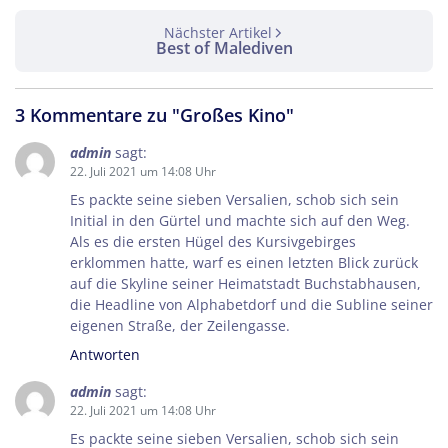
Großes Kino
Nächster Artikel
Best of Malediven
Facebook
3 Kommentare zu "Großes Kino"
admin
sagt:
Twitter
22. Juli 2021 um 14:08 Uhr
Es packte seine sieben Versalien, schob sich sein
Initial in den Gürtel und machte sich auf den Weg.
WhatsApp
Als es die ersten Hügel des Kursivgebirges
erklommen hatte, warf es einen letzten Blick zurück
Telegram
auf die Skyline seiner Heimatstadt Buchstabhausen,
die Headline von Alphabetdorf und die Subline seiner
eigenen Straße, der Zeilengasse.
per E-Mail senden
Antworten
admin
sagt:
Link kopieren
22. Juli 2021 um 14:08 Uhr
Es packte seine sieben Versalien, schob sich sein