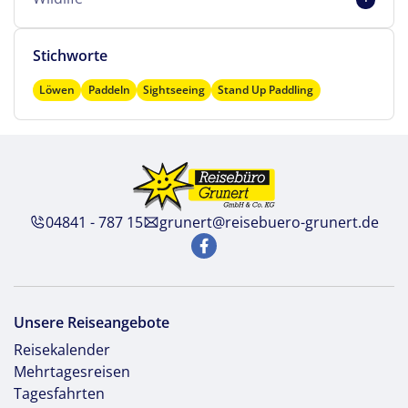
Stichworte
Löwen
Paddeln
Sightseeing
Stand Up Paddling
04841 - 787 15
grunert@reisebuero-grunert.de
Unsere Reiseangebote
Reisekalender
Mehrtagesreisen
Tagesfahrten