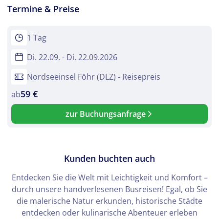
Twitter
Termine & Preise
WhatsApp
1 Tag
Telegram
Di. 22.09. - Di. 22.09.2026
Nordseeinsel Föhr (DLZ) - Reisepreis
per E-Mail senden
59 €
ab
Link kopieren
zur Buchungsanfrage
Kunden buchten auch
Entdecken Sie die Welt mit Leichtigkeit und Komfort –
durch unsere handverlesenen Busreisen! Egal, ob Sie
die malerische Natur erkunden, historische Städte
entdecken oder kulinarische Abenteuer erleben