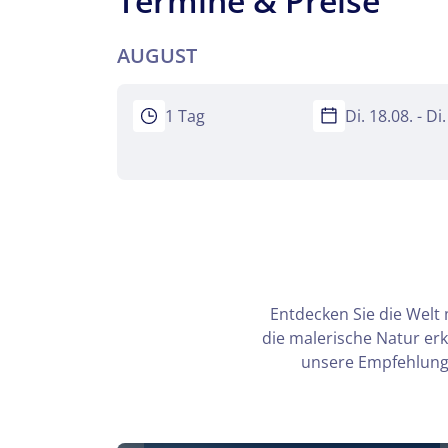
Termine & Preise
Teile diese 
AUGUST
Hochsee
1 Tag
Di. 18.08. - Di
Mer
Facebook
Keine
WhatsApp
Entdecken Sie die Welt 
per E-Mail 
die malerische Natur er
unsere Empfehlunge