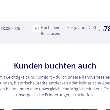
Reise
insel Helgoland (DLZ)
7
Hochseeinsel Helgoland (DLZ) -
. 18.08.2026
ab
kliste
Reisepreis
Twitter
 Reisen auf der Merkliste
Telegram
Kunden buchten auch
mit Leichtigkeit und Komfort – durch unsere handverlesenen
senden
Link kopieren
kunden, historische Städte entdecken oder kulinarische Ab
n bieten Ihnen eine unvergleichliche Möglichkeit, neue Or
unvergessliche Erinnerungen zu schaffen.