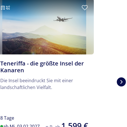
Teneriffa - die größte Insel der
Harz i
Kanaren
In der t
Die Insel beeindruckt Sie mit einer
Goslar a
landschaftlichen Vielfalt.
Zeitreise
Gegenwa
8 Tage
4 Tage
1.599 €
ab Mi. 03.02.2027
ab So. 
p.P. ab