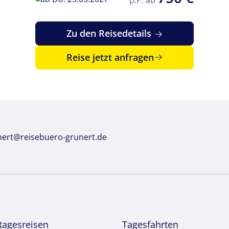
Zu den Reisedetails
Reise jetzt anfragen
© mirubi - stock.adobe.com
nert@reisebuero-grunert.de
tagesreisen
Tagesfahrten