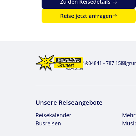
Zu den Reisedetails
Reise jetzt anfragen
04841 - 787 15
gru
Unsere Reiseangebote
Reisekalender
Mehr
Busreisen
Music