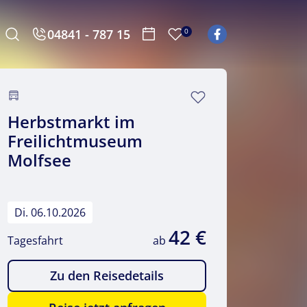
04841 - 787 15
0
Herbstmarkt im
Freilichtmuseum
Molfsee
Di. 06.10.2026
42 €
Tagesfahrt
ab
Zu den Reisedetails