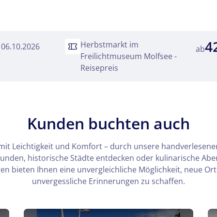
arkt im Freilichtmuseum Molfsee
4
Herbstmarkt im
. 06.10.2026
kliste
ab
Freilichtmuseum Molfsee -
Reisepreis
Twitter
 Reisen auf der Merkliste
Telegram
Kunden buchten auch
senden
Link kopieren
mit Leichtigkeit und Komfort – durch unsere handverlesenen
kunden, historische Städte entdecken oder kulinarische Ab
n bieten Ihnen eine unvergleichliche Möglichkeit, neue Or
unvergessliche Erinnerungen zu schaffen.