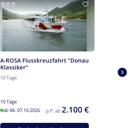
A-ROSA Flusskreuzfahrt "Donau
Templi
Klassiker"
Templin l
10 Tage
Brandenb
Uckermar
ausgede
10 Tage
5 Tage
2.100 €
ab Mi. 07.10.2026
ab Mo. 
p.P. ab