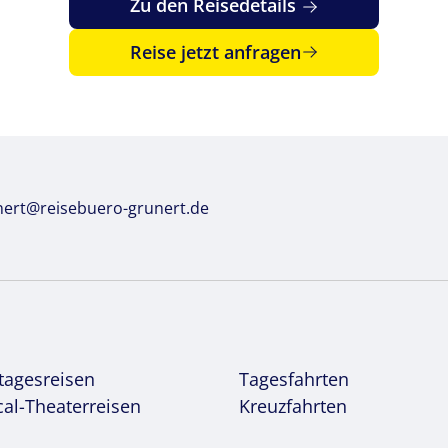
Zu den Reisedetails
Reise jetzt anfragen
nert@reisebuero-grunert.de
© Marco2811 - stock.adobe.com
tagesreisen
Tagesfahrten
al-Theaterreisen
Kreuzfahrten