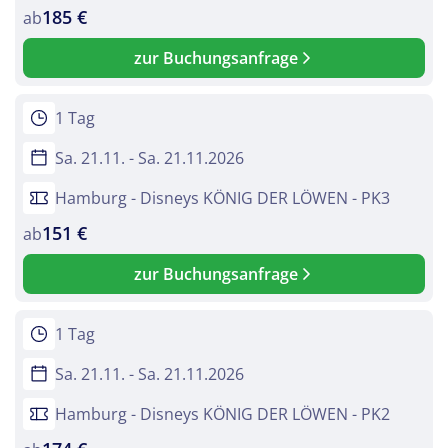
185 €
ab
zur Buchungsanfrage
Teile diese Reise
1 Tag
Sa. 21.11. - Sa. 21.11.2026
Musical Disney DER KÖNIG DER LÖWEN
Hamburg - Disneys KÖNIG DER LÖWEN - PK3
151 €
ab
Facebook
zur Buchungsanfrage
Twitter
1 Tag
WhatsApp
Sa. 21.11. - Sa. 21.11.2026
Hamburg - Disneys KÖNIG DER LÖWEN - PK2
Telegram