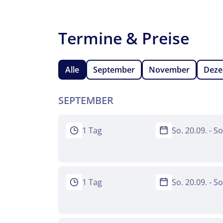
Termine & Preise
Alle
September
November
Dez
SEPTEMBER
1 Tag
So. 20.09. - S
1 Tag
So. 20.09. - S