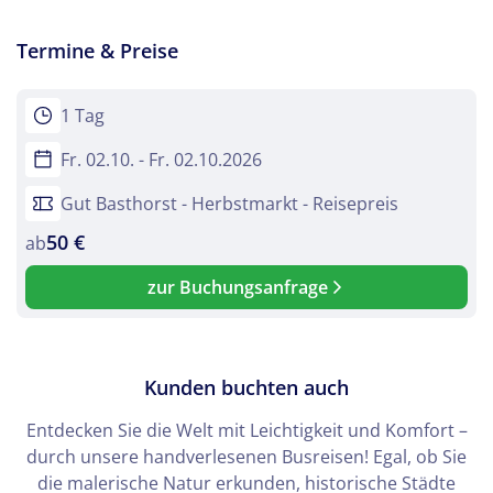
Termine & Preise
WhatsApp
Telegram
1 Tag
Fr. 02.10. - Fr. 02.10.2026
per E-Mail senden
Gut Basthorst - Herbstmarkt - Reisepreis
50 €
Link kopieren
ab
zur Buchungsanfrage
Kunden buchten auch
Entdecken Sie die Welt mit Leichtigkeit und Komfort –
durch unsere handverlesenen Busreisen! Egal, ob Sie
die malerische Natur erkunden, historische Städte