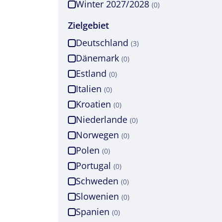
Winter 2027/2028
(0)
Zielgebiet
Deutschland
(3)
Dänemark
(0)
Estland
(0)
Italien
(0)
Kroatien
(0)
Niederlande
(0)
Norwegen
(0)
Polen
(0)
Portugal
(0)
Schweden
(0)
Slowenien
(0)
Spanien
(0)