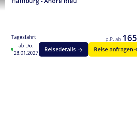
Hamburg - André Rieu
165
Tagesfahrt
p.P. ab
ab Do.
Reisedetails
Reise anfragen
28.01.2027