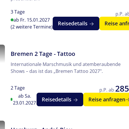
3 Tage
p.P. 
ab Fr. 15.01.2027
Reisedetails
Reise anf
(2 weitere Termine)
n
Bremen 2 Tage - Tattoo
Internationale Marschmusik und atemberaubende
Shows – das ist das „Bremen Tattoo 2027".
285
2 Tage
p.P. ab
ab Sa.
Reisedetails
Reise anfragen
23.01.2027