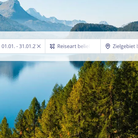
01.01. - 31.01.27
Reiseart beliebig
Zielgebiet 
Adventreisen
Deutschla
Aktivreisen
Dänemark
Busreisen
Estland
Feiertagsreisen
Italien
Flugreisen
Kroatien
Kurreisen
Niederlan