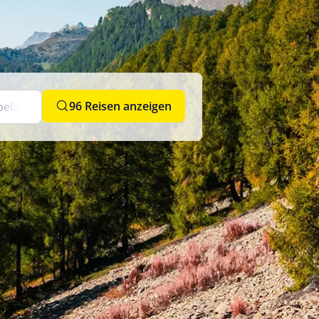
96 Reisen anzeigen
beliebig
nd
de