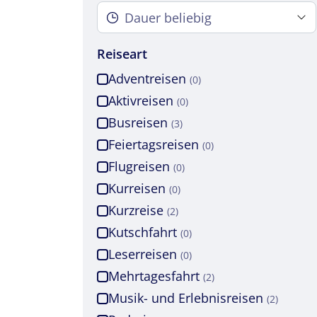
Reiseart
Adventreisen
(0)
Aktivreisen
(0)
Busreisen
(3)
Feiertagsreisen
(0)
Flugreisen
(0)
Kurreisen
(0)
Mer
Kurzreise
(2)
Kutschfahrt
(0)
Keine
Leserreisen
(0)
Mehrtagesfahrt
(2)
Musik- und Erlebnisreisen
(2)