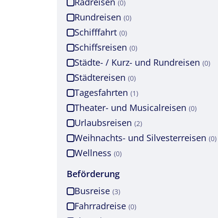
Radreisen
(0)
Rundreisen
(0)
Schifffahrt
(0)
Schiffsreisen
(0)
Städte- / Kurz- und Rundreisen
(0)
Städtereisen
(0)
Tagesfahrten
(1)
Theater- und Musicalreisen
(0)
Urlaubsreisen
(2)
Weihnachts- und Silvesterreisen
(0)
Wellness
(0)
Beförderung
Busreise
(3)
Fahrradreise
(0)