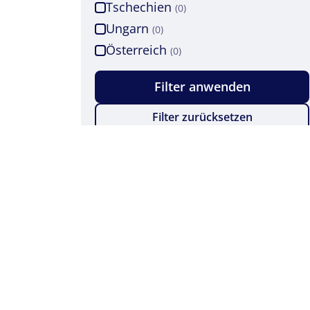
Tschechien
(0)
Ungarn
(0)
Österreich
(0)
Filter anwenden
Filter zurücksetzen
04841 - 787 15
gru