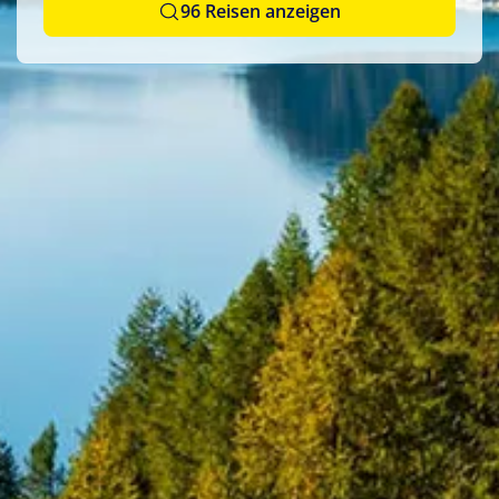
Schiffsreise
(4)
96 Reisen anzeigen
Saison
Frühling 2026
(18)
Frühling 2027
(2)
Herbst 2025
(1)
Herbst 2026
(21)
Sommer 2025
(0)
Sommer 2026
(26)
Winter 2024
(1)
Winter 2025/2026
(6)
Winter 2026
(16)
Winter 2026/2027
(15)