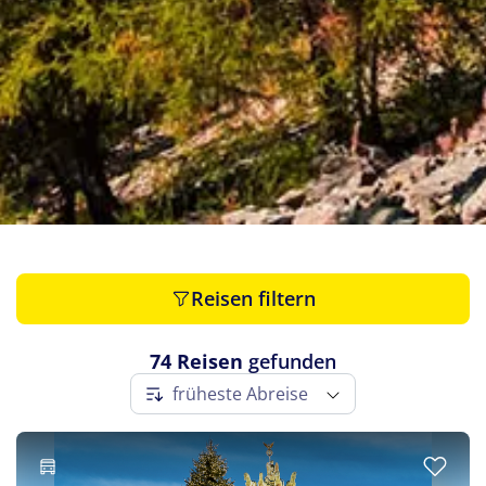
Slowenien
(1)
Spanien
(1)
Tschechien
(1)
Ungarn
(1)
Österreich
(1)
Reisen filtern
74 Reisen
gefunden