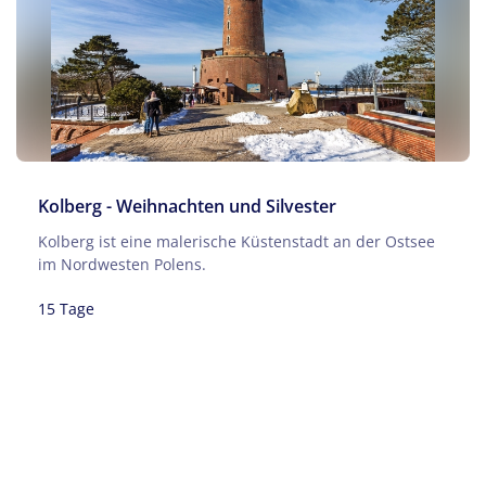
Kolberg - Weihnachten und Silvester
Filter anwenden
Kolberg ist eine malerische Küstenstadt an der Ostsee
im Nordwesten Polens.
Filter zurücksetzen
15 Tage
Keine Reisen auf der Merkliste
1.689 €
ab So. 20.12.2026
p.P. ab
Zu den Reisedetails
Reise jetzt anfragen