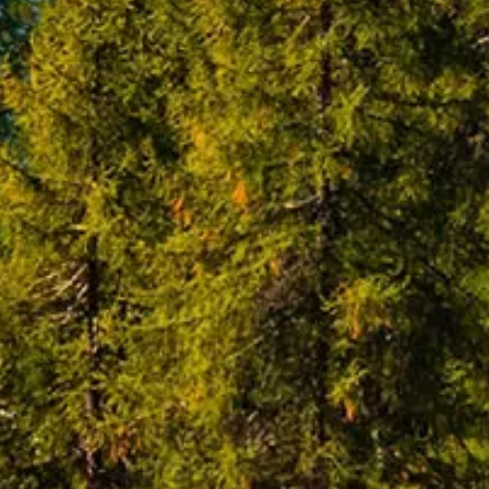
Winter 2027/2028
(3)
Zielgebiet
Deutschland
(74)
Dänemark
(1)
Estland
(1)
Italien
(1)
Kroatien
(1)
Niederlande
(1)
Norwegen
(1)
Polen
(5)
Portugal
(1)
Schweden
(1)