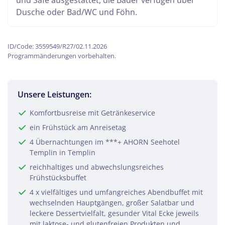
und Safe ausgestattet, die Bäder verfügen über
Dusche oder Bad/WC und Föhn.
ID/Code: 3559549/R27/02.11.2026
Programmänderungen vorbehalten.
Unsere Leistungen:
Komfortbusreise mit Getränkeservice
ein Frühstück am Anreisetag
4 Übernachtungen im ***+ AHORN Seehotel
Templin in Templin
reichhaltiges und abwechslungsreiches
Frühstücksbuffet
4 x vielfältiges und umfangreiches Abendbuffet mit
wechselnden Hauptgängen, großer Salatbar und
leckere Dessertvielfalt, gesunder Vital Ecke jeweils
mit laktose- und glutenfreien Produkten und