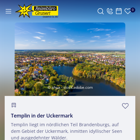
0
© ahua - stock.adobe.com
Templin in der Uckermark
Templin liegt im nördlichen Teil Brandenburgs, auf
dem Gebiet der Uckermark, inmitten idyllischer Seen
und ausgedehnter Wälder.