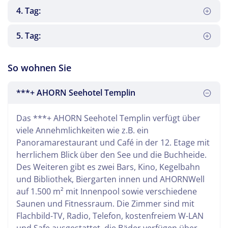
4. Tag:
5. Tag:
Mit einer Reiseleitung begeben Sie sich auf eine
Leider heißt es heute Abschied nehmen. Mit vielen
So wohnen Sie
große Uckermark-Rundreise. Diese führt Sie durch
neuen Eindrücken geht es zurück in die Heimat.
die Wald- und Seenlandschaft der Uckermark nach
Berlin, die Hauptstadt der Bundesrepublik
***+ AHORN Seehotel Templin
Niederfinow zum Schiffshebewerk, weiter zum
Deutschland, ist immer eine Reise wert. Nach einer
Kloster Chorin und zurück durch das
Rundfahrt haben Sie die Gelegenheit, die Stadt
Die polnische Stadt Stettin ist bekannt für die
Das ***+ AHORN Seehotel Templin verfügt über
Biosphärenreservat Schorfheide über Prenzlau,
und ihre Sehenswürdigkeiten auf eigene Faust zu
Hakenterrasse aus dem 19. Jahrhundert und das
viele Annehmlichkeiten wie z.B. ein
Boizenburg nach Templin.
erkunden.
Schloss der Pommerschen Herzöge. Erkunden Sie
Panoramarestaurant und Café in der 12. Etage mit
mit einer Reiseleitung die Stadt und ihre
herrlichem Blick über den See und die Buchheide.
Geschichte.
Des Weiteren gibt es zwei Bars, Kino, Kegelbahn
und Bibliothek, Biergarten innen und AHORNWell
auf 1.500 m² mit Innenpool sowie verschiedene
Saunen und Fitnessraum. Die Zimmer sind mit
Flachbild-TV, Radio, Telefon, kostenfreiem W-LAN