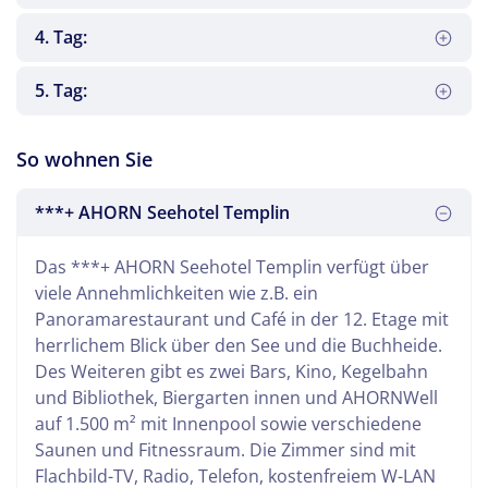
4. Tag:
5. Tag:
Mit einer Reiseleitung begeben Sie sich auf eine
Leider heißt es heute Abschied nehmen. Mit vielen
So wohnen Sie
große Uckermark-Rundreise. Diese führt Sie durch
neuen Eindrücken geht es zurück in die Heimat.
die Wald- und Seenlandschaft der Uckermark nach
Berlin, die Hauptstadt der Bundesrepublik
***+ AHORN Seehotel Templin
Niederfinow zum Schiffshebewerk, weiter zum
Deutschland, ist immer eine Reise wert. Nach einer
Kloster Chorin und zurück durch das
Rundfahrt haben Sie die Gelegenheit, die Stadt
Die polnische Stadt Stettin ist bekannt für die
Das ***+ AHORN Seehotel Templin verfügt über
Biosphärenreservat Schorfheide über Prenzlau,
und ihre Sehenswürdigkeiten auf eigene Faust zu
Hakenterrasse aus dem 19. Jahrhundert und das
viele Annehmlichkeiten wie z.B. ein
Boizenburg nach Templin.
erkunden.
Schloss der Pommerschen Herzöge. Erkunden Sie
Panoramarestaurant und Café in der 12. Etage mit
mit einer Reiseleitung die Stadt und ihre
herrlichem Blick über den See und die Buchheide.
Geschichte.
Des Weiteren gibt es zwei Bars, Kino, Kegelbahn
und Bibliothek, Biergarten innen und AHORNWell
auf 1.500 m² mit Innenpool sowie verschiedene
Saunen und Fitnessraum. Die Zimmer sind mit
Flachbild-TV, Radio, Telefon, kostenfreiem W-LAN