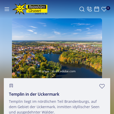
0
© ahua - stock.adobe.com
Templin in der Uckermark
Templin liegt im nördlichen Teil Brandenburgs, auf
dem Gebiet der Uckermark, inmitten idyllischer Seen
und ausgedehnter Wälder.