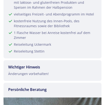
mit laktose- und glutenfreien Produkten und
Speisen im Rahmen der Halbpension
Teile diese Reise
vielseitiges Freizeit- und Abendprogramm im Hotel
kostenfreie Nutzung des Innen-Pools, des
Fitnessraumes sowie der Bibliothek
Templin in der Uckermark
1 Flasche Wasser bei Anreise kostenfrei auf dem
Zimmer
Reiseleitung Uckermark
Facebook
Reiseleitung Stettin
Twitter
Wichtiger Hinweis
Änderungen vorbehalten!
WhatsApp
Persönliche Beratung
Telegram