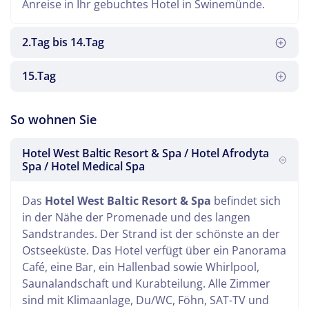
Anreise in Ihr gebuchtes Hotel in Swinemünde.
2.Tag bis 14.Tag
15.Tag
Es heißt Abschied nehmen. Eine erholsame Zeit ist
So wohnen Sie
vorbei. Gegen Abend erreichen Sie die Heimat.
Hotel West Baltic Resort & Spa / Hotel Afrodyta
Spa / Hotel Medical Spa
An diesen Tagen geniessen Sie Ihre
Kuranwendungen und die Annehmlichkeiten vor
Das
Hotel West Baltic Resort & Spa
befindet sich
Ort.
in der Nähe der Promenade und des langen
Sandstrandes. Der Strand ist der schönste an der
Ostseeküste. Das Hotel verfügt über ein Panorama
Café, eine Bar, ein Hallenbad sowie Whirlpool,
Saunalandschaft und Kurabteilung. Alle Zimmer
sind mit Klimaanlage, Du/WC, Föhn, SAT-TV und