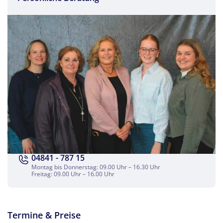
Facebook
Twitter
WhatsApp
Telegram
04841 - 787 15
per E-Mail senden
Montag bis Donnerstag: 09.00 Uhr – 16.30 Uhr
Freitag: 09.00 Uhr – 16.00 Uhr
Link kopieren
Termine & Preise