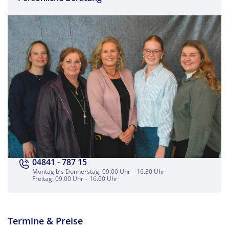
Facebook
Twitter
WhatsApp
Telegram
04841 - 787 15
per E-Mail senden
Montag bis Donnerstag: 09.00 Uhr – 16.30 Uhr
Freitag: 09.00 Uhr – 16.00 Uhr
Link kopieren
Termine & Preise