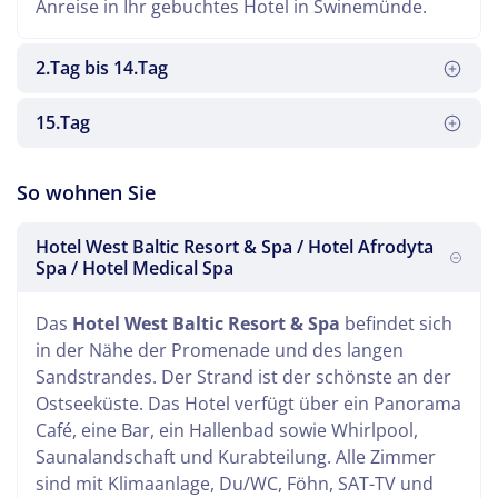
Anreise in Ihr gebuchtes Hotel in Swinemünde.
2.Tag bis 14.Tag
15.Tag
Es heißt Abschied nehmen. Eine erholsame Zeit ist
So wohnen Sie
vorbei. Gegen Abend erreichen Sie die Heimat.
Hotel West Baltic Resort & Spa / Hotel Afrodyta
Spa / Hotel Medical Spa
An diesen Tagen geniessen Sie Ihre
Kuranwendungen und die Annehmlichkeiten vor
Das
Hotel West Baltic Resort & Spa
befindet sich
Ort.
in der Nähe der Promenade und des langen
Sandstrandes. Der Strand ist der schönste an der
Ostseeküste. Das Hotel verfügt über ein Panorama
Café, eine Bar, ein Hallenbad sowie Whirlpool,
Saunalandschaft und Kurabteilung. Alle Zimmer
sind mit Klimaanlage, Du/WC, Föhn, SAT-TV und