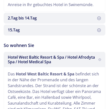
Anreise in Ihr gebuchtes Hotel in Swinemünde.
2.Tag bis 14.Tag
15.Tag
Es heißt Abschied nehmen. Eine erholsame Zeit ist
So wohnen Sie
vorbei. Gegen Abend erreichen Sie die Heimat.
Hotel West Baltic Resort & Spa / Hotel Afrodyta
Spa / Hotel Medical Spa
An diesen Tagen geniessen Sie Ihre
Kuranwendungen und die Annehmlichkeiten vor
Das
Hotel West Baltic Resort & Spa
befindet sich
Ort.
in der Nähe der Promenade und des langen
Sandstrandes. Der Strand ist der schönste an der
Ostseeküste. Das Hotel verfügt über ein Panorama
Café, eine Bar, ein Hallenbad sowie Whirlpool,
Saunalandschaft und Kurabteilung. Alle Zimmer