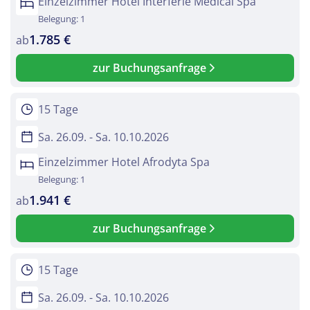
Einzelzimmer Hotel Interferie Medical Spa
Belegung: 1
Kur in Swinemünde
1.785 €
ab
zur Buchungsanfrage
Facebook
15 Tage
Sa. 26.09. - Sa. 10.10.2026
Twitter
Einzelzimmer Hotel Afrodyta Spa
WhatsApp
Belegung: 1
1.941 €
ab
Telegram
zur Buchungsanfrage
per E-Mail senden
15 Tage
Sa. 26.09. - Sa. 10.10.2026
Link kopieren