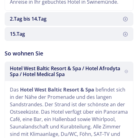
Anreise in Ihr gebuchtes Hotel in Swinemünde.
2.Tag bis 14.Tag
15.Tag
Es heißt Abschied nehmen. Eine erholsame Zeit ist
So wohnen Sie
vorbei. Gegen Abend erreichen Sie die Heimat.
Hotel West Baltic Resort & Spa / Hotel Afrodyta
Spa / Hotel Medical Spa
An diesen Tagen geniessen Sie Ihre
Kuranwendungen und die Annehmlichkeiten vor
Das
Hotel West Baltic Resort & Spa
befindet sich
Ort.
in der Nähe der Promenade und des langen
Sandstrandes. Der Strand ist der schönste an der
Ostseeküste. Das Hotel verfügt über ein Panorama
Café, eine Bar, ein Hallenbad sowie Whirlpool,
Saunalandschaft und Kurabteilung. Alle Zimmer
sind mit Klimaanlage, Du/WC, Föhn, SAT-TV und