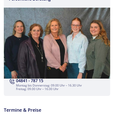
Facebook
Twitter
WhatsApp
Telegram
04841 - 787 15
per E-Mail senden
Montag bis Donnerstag: 09.00 Uhr – 16.30 Uhr
Freitag: 09.00 Uhr – 16.00 Uhr
Link kopieren
Termine & Preise