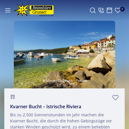
0
© Maciej Olszewski - Fotolia
Kvarner Bucht – Istrische Riviera
Bis zu 2.500 Sonnenstunden im Jahr machen die
Kvarner Bucht, die durch die hohen Gebirgszüge vor
starken Winden geschützt wird, zu einem beliebten