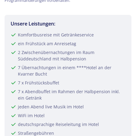
Programmänderungen vorbehalten.
Teile diese Reise
Unsere Leistungen:
Komfortbusreise mit Getränkeservice
ein Frühstück am Anreisetag
Kvarner Bucht – Istrische Riviera
2 Zwischenübernachtungen im Raum
Süddeutschland mit Halbpension
7 Übernachtungen in einem ****Hotel an der
Facebook
Kvarner Bucht
7 x Frühstücksbuffet
Twitter
7 x Abendbuffet im Rahmen der Halbpension inkl.
ein Getränk
WhatsApp
jeden Abend live Musik im Hotel
WiFi im Hotel
Telegram
deutschsprachige Reiseleitung im Hotel
Straßengebühren