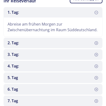
Ihr Reiseverlauf
1. Tag:
Abreise am frühen Morgen zur
Zwischenübernachtung im Raum Süddeutschland.
2. Tag:
3. Tag:
4. Tag:
5. Tag
Die Reise geht weiter Richtung Südosten nach
6. Tag
Rabac in Istrien an die Kvarner Bucht.
Es besteht die Möglichkeit, an einem Ausflug nach
7. Tag
Opatija und Labin teilzunehmen. Opatija ist einer