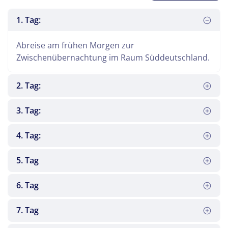
1. Tag:
Abreise am frühen Morgen zur
Zwischenübernachtung im Raum Süddeutschland.
2. Tag:
3. Tag:
4. Tag:
5. Tag
Die Reise geht weiter Richtung Südosten nach
6. Tag
Rabac in Istrien an die Kvarner Bucht.
Es besteht die Möglichkeit, an einem Ausflug nach
7. Tag
Opatija und Labin teilzunehmen. Opatija ist einer