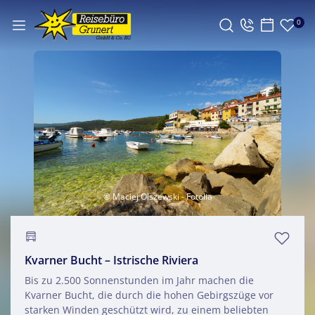
0
© Maciej Olszewski - Fotolia
Kvarner Bucht – Istrische Riviera
Bis zu 2.500 Sonnenstunden im Jahr machen die
Kvarner Bucht, die durch die hohen Gebirgszüge vor
starken Winden geschützt wird, zu einem beliebten