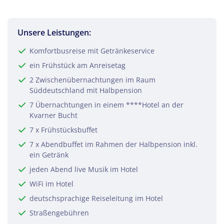
Teile diese Reise
Unsere Leistungen:
Komfortbusreise mit Getränkeservice
Kvarner Bucht – Istrische Riviera
ein Frühstück am Anreisetag
2 Zwischenübernachtungen im Raum
Süddeutschland mit Halbpension
Facebook
7 Übernachtungen in einem ****Hotel an der
Kvarner Bucht
7 x Frühstücksbuffet
Twitter
7 x Abendbuffet im Rahmen der Halbpension inkl.
ein Getränk
WhatsApp
jeden Abend live Musik im Hotel
WiFi im Hotel
Telegram
deutschsprachige Reiseleitung im Hotel
Straßengebühren
per E-Mail senden