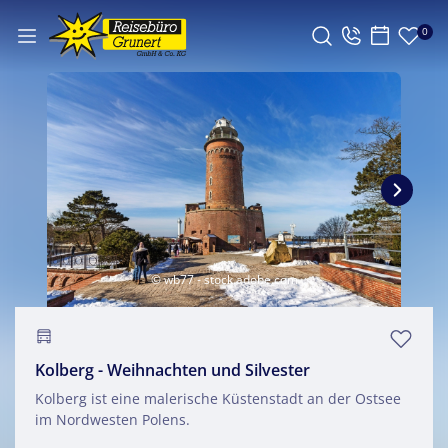
0
© wb77 - stock.adobe.com
Kolberg - Weihnachten und Silvester
Kolberg ist eine malerische Küstenstadt an der Ostsee
im Nordwesten Polens.