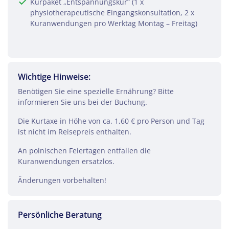
Kurpaket „Entspannungskur“ (1 x
Facebook
physiotherapeutische Eingangskonsultation, 2 x
Kuranwendungen pro Werktag Montag – Freitag)
Twitter
WhatsApp
Wichtige Hinweise:
Benötigen Sie eine spezielle Ernährung? Bitte
Telegram
informieren Sie uns bei der Buchung.
Die Kurtaxe in Höhe von ca. 1,60 € pro Person und Tag
per E-Mail senden
ist nicht im Reisepreis enthalten.
An polnischen Feiertagen entfallen die
Link kopieren
Kuranwendungen ersatzlos.
Änderungen vorbehalten!
Persönliche Beratung