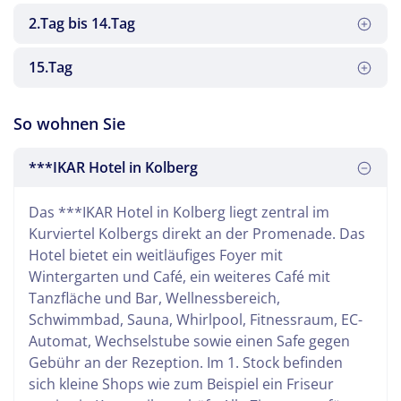
2.Tag bis 14.Tag
15.Tag
Es heißt Abschied nehmen. Eine erholsame Zeit ist
So wohnen Sie
vorbei. Gegen Abend erreichen Sie die Heimat.
***IKAR Hotel in Kolberg
Lassen Sie sich verwöhnen und genießen Sie Ihre
Das ***IKAR Hotel in Kolberg liegt zentral im
Urlaubstage.
Kurviertel Kolbergs direkt an der Promenade. Das
Hotel bietet ein weitläufiges Foyer mit
Wintergarten und Café, ein weiteres Café mit
Tanzfläche und Bar, Wellnessbereich,
Schwimmbad, Sauna, Whirlpool, Fitnessraum, EC-
Automat, Wechselstube sowie einen Safe gegen
Gebühr an der Rezeption. Im 1. Stock befinden
sich kleine Shops wie zum Beispiel ein Friseur