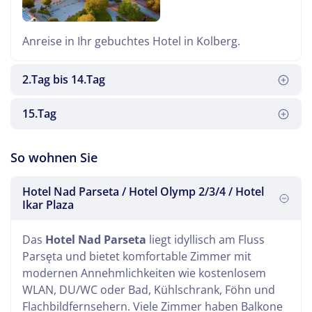
Anreise in Ihr gebuchtes Hotel in Kolberg.
2.Tag bis 14.Tag
15.Tag
Es heißt Abschied nehmen. Eine erholsame Zeit ist
So wohnen Sie
vorbei. Gegen Abend erreichen Sie die Heimat.
Hotel Nad Parseta / Hotel Olymp 2/3/4 / Hotel
Ikar Plaza
An diesen Tagen geniessen Sie Ihre
Kuranwendungen und die Annehmlichkeiten vor
Das
Hotel Nad Parseta
liegt idyllisch am Fluss
Ort.
Parsęta und bietet komfortable Zimmer mit
modernen Annehmlichkeiten wie kostenlosem
WLAN, DU/WC oder Bad, Kühlschrank, Föhn und
Flachbildfernsehern. Viele Zimmer haben Balkone