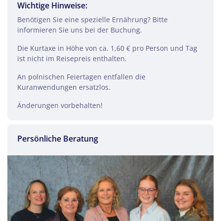
Wichtige Hinweise:
Benötigen Sie eine spezielle Ernährung? Bitte
informieren Sie uns bei der Buchung.
Teile diese Reise
Die Kurtaxe in Höhe von ca. 1,60 € pro Person und Tag
ist nicht im Reisepreis enthalten.
Kur in Kolberg
An polnischen Feiertagen entfallen die
Kuranwendungen ersatzlos.
Änderungen vorbehalten!
Facebook
Persönliche Beratung
Twitter
WhatsApp
Telegram