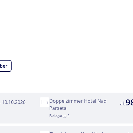
Twitter
 Reisen auf der Merkliste
Telegram
senden
Link kopieren
ber
9
Doppelzimmer Hotel Nad
a. 10.10.2026
ab
Parseta
Belegung: 2