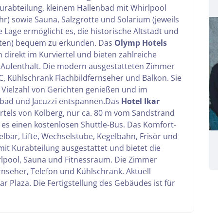
Kurabteilung, kleinem Hallenbad mit Whirlpool
hr) sowie Sauna, Salzgrotte und Solarium (jeweils
 Lage ermöglicht es, die historische Altstadt und
uten) bequem zu erkunden.
Das
Olymp Hotels
n direkt im Kurviertel und bieten zahlreiche
 Aufenthalt. Die modern ausgestatteten Zimmer
 Kühlschrank Flachbildfernseher und Balkon. Sie
Vielzahl von Gerichten genießen und im
bad und Jacuzzi entspannen.
Das
Hotel Ikar
ertels von Kolberg, nur ca. 80 m vom Sandstrand
 es einen kostenlosen Shuttle-Bus. Das Komfort-
Reise
elbar, Lifte, Wechselstube, Kegelbahn, Frisör und
mit Kurabteilung ausgestattet und bietet die
rlpool, Sauna und Fitnessraum. Die Zimmer
rnseher, Telefon und Kühlschrank.
Aktuell
Kolberg
ar Plaza. Die Fertigstellung des Gebäudes ist für
kliste