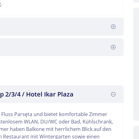
.
e Zeit ist vorbei. Gegen Abend erreichen Sie die
anwendungen und die Annehmlichkeiten vor Ort.
 2/3/4 / Hotel Ikar Plaza
am Fluss Parsęta und bietet komfortable Zimmer
stenlosem WLAN, DU/WC oder Bad, Kühlschrank,
mer haben Balkone mit herrlichem Blick auf den
in Restaurant mit Wintergarten sowie einen