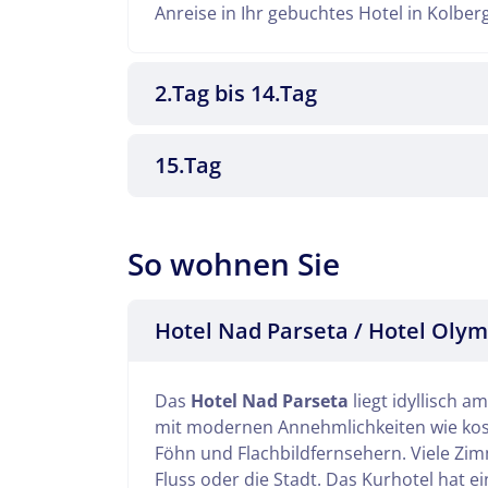
Anreise in Ihr gebuchtes Hotel in Kolberg
2.Tag bis 14.Tag
15.Tag
Es heißt Abschied nehmen. Eine erholsam
So wohnen Sie
Heimat.
An diesen Tagen geniessen Sie Ihre Kur
Hotel Nad Parseta / Hotel Olymp
Das
Hotel Nad Parseta
liegt idyllisch 
mit modernen Annehmlichkeiten wie ko
Föhn und Flachbildfernsehern. Viele Zim
Fluss oder die Stadt. Das Kurhotel hat e