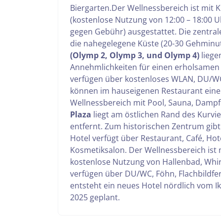
Biergarten.
Der Wellnessbereich ist mit 
(kostenlose Nutzung von 12:00 – 18:00 U
gegen Gebühr) ausgestattet. Die zentrale
die nahegelegene Küste (20-30 Gehmin
(Olymp 2, Olymp 3, und Olymp 4)
liege
Annehmlichkeiten für einen erholsamen
verfügen über kostenloses WLAN, DU/WC,
können im hauseigenen Restaurant eine 
Wellnessbereich mit Pool, Sauna, Dampf
Plaza
liegt am östlichen Rand des Kurvi
entfernt. Zum historischen Zentrum gibt
Teile diese 
Hotel verfügt über Restaurant, Café, Hot
Kosmetiksalon. Der Wellnessbereich ist 
kostenlose Nutzung von Hallenbad, Whi
verfügen über DU/WC, Föhn, Flachbildfe
Kur in 
entsteht ein neues Hotel nördlich vom Ik
2025 geplant.
Mer