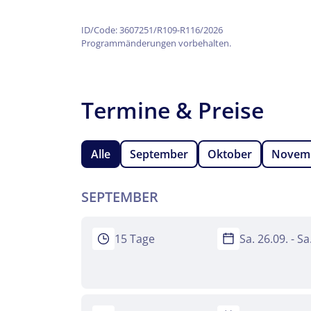
Facebook
Keine
ID/Code: 3607251/R109-R116/2026
Programmänderungen vorbehalten.
WhatsApp
Termine & Preise
per E-Mail 
Alle
September
Oktober
Novem
SEPTEMBER
15 Tage
Sa. 26.09. - S