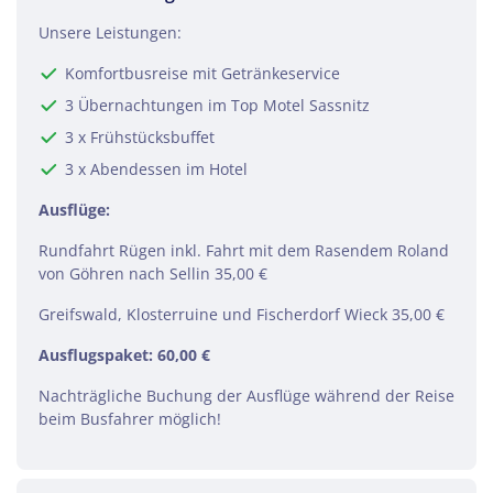
Fischerdorf Wieck, wo der Ryck-Fluss in der
Unsere Leistungen:
Greifswalder Bodden mündet.
Komfortbusreise mit Getränkeservice
3 Übernachtungen im Top Motel Sassnitz
3 x Frühstücksbuffet
3 x Abendessen im Hotel
Ausflüge:
Rundfahrt Rügen inkl. Fahrt mit dem Rasendem Roland
von Göhren nach Sellin 35,00 €
Greifswald, Klosterruine und Fischerdorf Wieck 35,00 €
Ausflugspaket: 60,00 €
Nachträgliche Buchung der Ausflüge während der Reise
beim Busfahrer möglich!