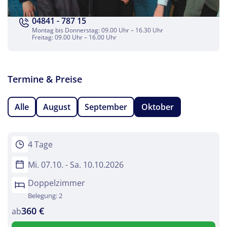
WhatsApp
04841 - 787 15
Montag bis Donnerstag: 09.00 Uhr – 16.30 Uhr
Freitag: 09.00 Uhr – 16.00 Uhr
Telegram
per E-Mail senden
Termine & Preise
Link kopieren
Alle
August
September
Oktober
4 Tage
Mi. 07.10. - Sa. 10.10.2026
Doppelzimmer
Belegung: 2
360 €
ab