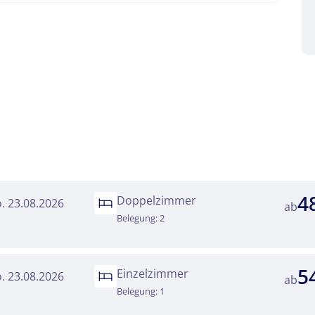
kliste
Twitter
 Reisen auf der Merkliste
Telegram
senden
Link kopieren
4
Doppelzimmer
o. 23.08.2026
ab
Belegung: 2
5
Einzelzimmer
o. 23.08.2026
ab
Belegung: 1