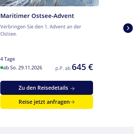
Maritimer Ostsee-Advent
Insel 
Verbringen Sie den 1. Advent an der
Die Insel
Ostsee.
weißen S
im Norde
Rügens.
4 Tage
4 Tage
645 €
ab So. 29.11.2026
ab Do. 
p.P. ab
Zu den Reisedetails
Reise jetzt anfragen