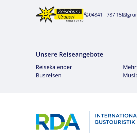
04841 - 787 15
gru
Unsere Reiseangebote
Reisekalender
Mehr
Busreisen
Music