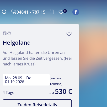
04841 - 787 15
0
Helgoland
Auf Helgoland halten die Uhren an
und lassen Sie die Zeit vergessen. (Frei
nach James Krüss)
Mo. 28.09. - Do.
(weitere
01.10.2026
Termine)
530 €
4 Tage
ab
Zu den Reisedetails