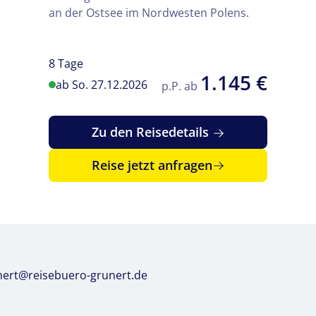
an der Ostsee im Nordwesten Polens.
8 Tage
1.145 €
ab So. 27.12.2026
p.P. ab
Zu den Reisedetails
© Arnd Drifte - Fotolia
Reise jetzt anfragen
nert@reisebuero-grunert.de