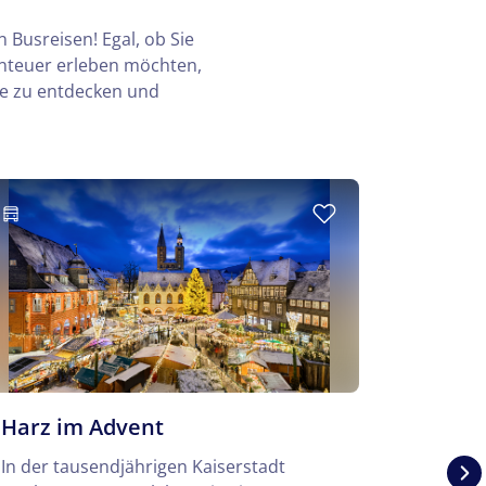
 Busreisen! Egal, ob Sie
enteuer erleben möchten,
te zu entdecken und
Harz im Advent
Breme
In der tausendjährigen Kaiserstadt
Der Brem