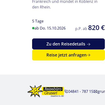
Frankreich und mündet in Koblenz in
den Rhein.
5 Tage
820 €
ab Do. 15.10.2026
p.P. ab
Zu den Reisedetails
Reise jetzt anfragen
04841 - 787 15
gru