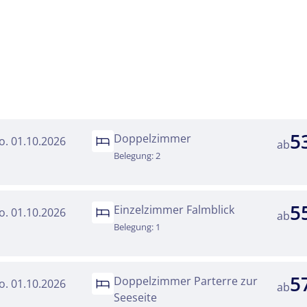
Reise
nd
kliste
5
Doppelzimmer
o. 01.10.2026
ab
Belegung: 2
Twitter
 Reisen auf der Merkliste
5
Einzelzimmer Falmblick
o. 01.10.2026
Telegram
ab
Belegung: 1
senden
Link kopieren
5
Doppelzimmer Parterre zur
o. 01.10.2026
ab
Seeseite