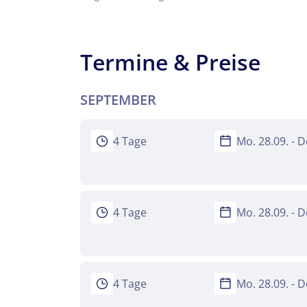
Teile diese 
Termine & Preise
Helgola
SEPTEMBER
Mer
4 Tage
Mo. 28.09. - D
Facebook
Keine
4 Tage
Mo. 28.09. - D
WhatsApp
per E-Mail 
4 Tage
Mo. 28.09. - D