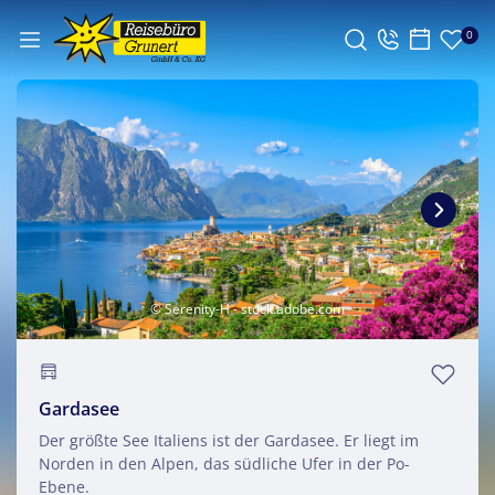
0
© Serenity-H - stock.adobe.com
Gardasee
Der größte See Italiens ist der Gardasee. Er liegt im
Norden in den Alpen, das südliche Ufer in der Po-
Ebene.