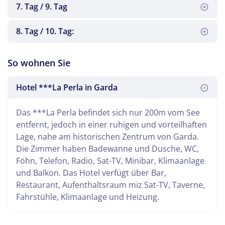
7. Tag / 9. Tag
8. Tag / 10. Tag:
Im Raum Süddeutschland haben Sie eine
Zwischenübernachtung.
Nach dem Frühstück geht die Reise weiter nach
Nach dem Frühstück erfolgt die Heimreise.
So wohnen Sie
Garda in das ***Hotel La Perla.
Folgende Ausflüge können gebucht werden:
Hotel ***La Perla in Garda
Verona (nur bei 10 Tagen):
Eine Reiseleitung zeigt Ihnen bei einer
Das ***La Perla befindet sich nur 200m vom See
Stadtrundfahrt und einem individuellen
entfernt, jedoch in einer ruhigen und vorteilhaften
Spaziergang die Stadt von Romeo und Julia.
Lage, nahe am historischen Zentrum von Garda.
Die bekanntesten Sehenswürdigkeiten sind
Die Zimmer haben Badewanne und Dusche, WC,
die Arena, der Balkon von Julia, die Scaliger
Föhn, Telefon, Radio, Sat-TV, Minibar, Klimaanlage
Gräber, der Piazza Dante, der Obstmarkt und
und Balkon. Das Hotel verfügt über Bar,
der Piazza Bra. Anschließend bleibt Ihnen
Restaurant, Aufenthaltsraum miz Sat-TV, Taverne,
genügend Freizeit für einen Einkaufsbummel.
Fahrstühle, Klimaanlage und Heizung.
Salò
ein elegantes und lebhaftes Städtchen, liegt
geschützt in einer schmalen Bucht am