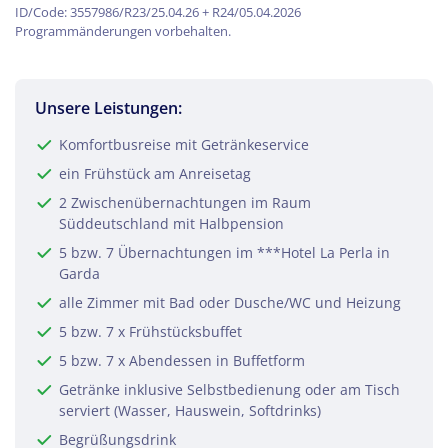
ID/Code: 3557986/R23/25.04.26 + R24/05.04.2026
südwestlichen Gardasee. Die Altstadt, mit
Programmänderungen vorbehalten.
ihrer engen Fußgängerzone und zahlreichen
kleinen Boutiquen namhafter italienischer
Designer, liegt hinter der sehr langen,
Unsere Leistungen:
prachtvollen Uferpromenade. Das Städtchen
mit 10.000 Einwohnern war bereits seit jeher
Komfortbusreise mit Getränkeservice
wohlhabend, und die Visconti aus Mailand
ein Frühstück am Anreisetag
bestimmten es zunächst zum
2 Zwischenübernachtungen im Raum
Verwaltungssitz des Westufers, gefolgt von
Süddeutschland mit Halbpension
den Venezianern. Trotz seiner Reize wird Salò
5 bzw. 7 Übernachtungen im ***Hotel La Perla in
heute nicht vom Tourismus dominiert, und
Garda
es hat eine sehr authentische Atmosphäre
alle Zimmer mit Bad oder Dusche/WC und Heizung
bewahrt.
Bozen:
5 bzw. 7 x Frühstücksbuffet
Vor den Dolomiten liegt Bozen, die
5 bzw. 7 x Abendessen in Buffetform
Landeshauptstadt Südtirols, inmitten
Getränke inklusive Selbstbedienung oder am Tisch
hügeliger Weinberge mit ihrer malerischen
serviert (Wasser, Hauswein, Softdrinks)
Altstadt, interessanten Plätzen, schönen
Begrüßungsdrink