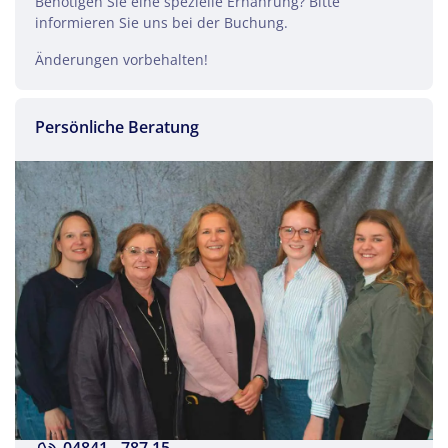
Benötigen Sie eine spezielle Ernährung? Bitte
informieren Sie uns bei der Buchung.
Gardasee
Änderungen vorbehalten!
Facebook
Persönliche Beratung
Twitter
WhatsApp
Telegram
per E-Mail senden
Link kopieren