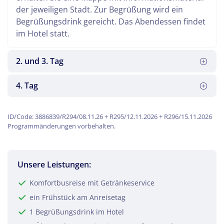
der jeweiligen Stadt. Zur Begrüßung wird ein
Begrüßungsdrink gereicht. Das Abendessen findet
im Hotel statt.
2. und 3. Tag
4. Tag
ID/Code: 3886839/R294/08.11.26 + R295/12.11.2026 + R296/15.11.2026
Programmänderungen vorbehalten.
Bei zwei Tagesausflügen zeigt Ihnen eine
Unsere Leistungen:
Reiseleitung das Reiseziel und die Umgebung
(Extrakosten). Alternativ können Sie auch einen
Das Frühstücksbuffet stärkt Sie für die Heimreise
Komfortbusreise mit Getränkeservice
oder beide Tage selbst gestalten.
nach erlebnisreichen Tagen.
ein Frühstück am Anreisetag
1 Begrüßungsdrink im Hotel