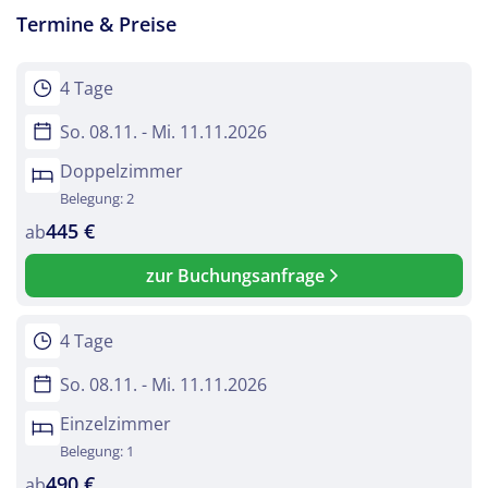
Telegram
Termine & Preise
per E-Mail senden
4 Tage
So. 08.11. - Mi. 11.11.2026
Link kopieren
Doppelzimmer
Belegung: 2
445 €
ab
zur Buchungsanfrage
4 Tage
So. 08.11. - Mi. 11.11.2026
Einzelzimmer
Belegung: 1
490 €
ab