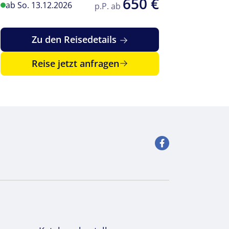
650 €
ab So. 13.12.2026
ab So. 
p.P. ab
Zu den Reisedetails
Reise jetzt anfragen