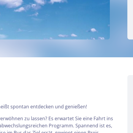
 heißt spontan entdecken und genießen!
verwöhnen zu lassen? Es erwartet Sie eine Fahrt ins
m abwechslungsreichen Programm. Spannend ist es,
se im Bus das Ziel errät, gewinnt einen Preis.