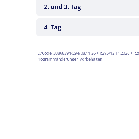
2. und 3. Tag
4. Tag
ID/Code: 3886839/R294/08.11.26 + R295/12.11.2026 + R2
Programmänderungen vorbehalten.
Bei zwei Tagesausflügen zeigt Ihnen ein
(Extrakosten). Alternativ können Sie auc
Das Frühstücksbuffet stärkt Sie für die 