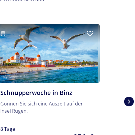
Schnupperwoche in Binz
Kolber
Gönnen Sie sich eine Auszeit auf der
Kolberg 
Insel Rügen.
an der O
8 Tage
8 Tage