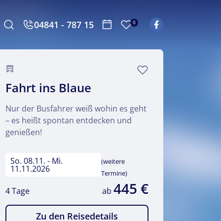
04841 - 787 15
0
Fahrt ins Blaue
Nur der Busfahrer weiß wohin es geht
– es heißt spontan entdecken und
genießen!
So. 08.11. - Mi.
(weitere
11.11.2026
Termine)
445 €
4 Tage
ab
Zu den Reisedetails