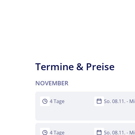
Teile diese 
Fahrt in
Mer
Facebook
Termine & Preise
Keine
WhatsApp
NOVEMBER
per E-Mail 
4 Tage
So. 08.11. - M
4 Tage
So. 08.11. - M