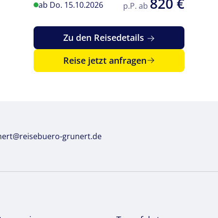
820 €
ab Do. 15.10.2026
p.P. ab
Zu den Reisedetails
Reise jetzt anfragen
nert@reisebuero-grunert.de