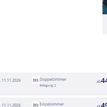
Reise
s Blaue
kliste
Twitter
 Reisen auf der Merkliste
Telegram
4
Doppelzimmer
senden
Link kopieren
i. 11.11.2026
ab
Belegung: 2
4
Einzelzimmer
i. 11.11.2026
ab