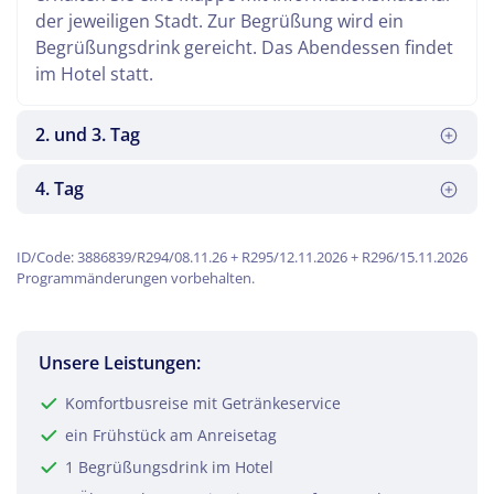
der jeweiligen Stadt. Zur Begrüßung wird ein
Begrüßungsdrink gereicht. Das Abendessen findet
im Hotel statt.
2. und 3. Tag
4. Tag
ID/Code: 3886839/R294/08.11.26 + R295/12.11.2026 + R296/15.11.2026
Programmänderungen vorbehalten.
Bei zwei Tagesausflügen zeigt Ihnen eine
Unsere Leistungen:
Reiseleitung das Reiseziel und die Umgebung
(Extrakosten). Alternativ können Sie auch einen
Das Frühstücksbuffet stärkt Sie für die Heimreise
Komfortbusreise mit Getränkeservice
oder beide Tage selbst gestalten.
nach erlebnisreichen Tagen.
ein Frühstück am Anreisetag
1 Begrüßungsdrink im Hotel