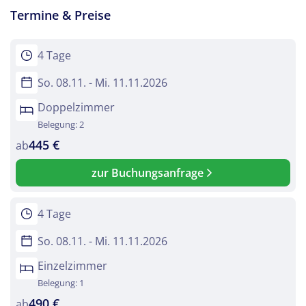
Termine & Preise
Telegram
per E-Mail senden
4 Tage
So. 08.11. - Mi. 11.11.2026
Link kopieren
Doppelzimmer
Belegung: 2
445 €
ab
zur Buchungsanfrage
4 Tage
So. 08.11. - Mi. 11.11.2026
Einzelzimmer
Belegung: 1
490 €
ab