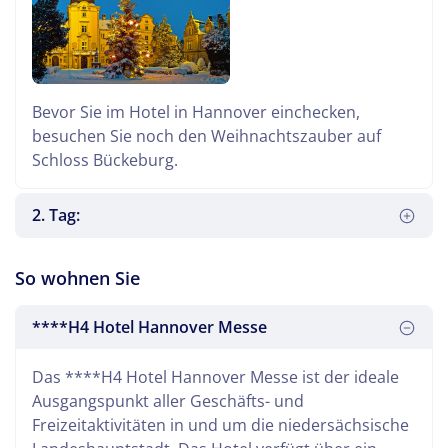
Bevor Sie im Hotel in Hannover einchecken,
besuchen Sie noch den Weihnachtszauber auf
Schloss Bückeburg.
2. Tag:
So wohnen Sie
****H4 Hotel Hannover Messe
Das ****H4 Hotel Hannover Messe ist der ideale
Ausgangspunkt aller Geschäfts- und
Nach dem Frühstück beginnt die Rückreise. In
Freizeitaktivitäten in und um die niedersächsische
Hamburg legen Sie einen Zwischenstopp ein und