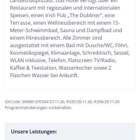
Landeshauptstadt. Das Hotel verfügt über ein
besuchen den attraktiven Weihnachtsmarkt am
Restaurant mit regionalen und internationalen
Rathaus.
Speisen, einen Irish Pub „The Dubliner“, eine
Terrasse, einen Wellnessbereich mit einem 15-
Meter-Schwimmbad, Sauna und Dampfbad und
einem Fitnessbereich. Alle Zimmer sind
ausgestattet mit einem Bad mit Dusche/WC, Föhn,
Kosmetikspiegel, Klimaanlage, Schreibtisch, Sessel,
WLAN inklusive, Telefon, Flatscreen TV/Radio,
Kaffee & Teestation, Wasserkocher sowie 2
Flaschen Wasser bei Ankunft.
ID/Code: 3906813/R334/27.11.26, R335/28.11.26, R336/29.11.26
Programmänderungen vorbehalten.
Unsere Leistungen: