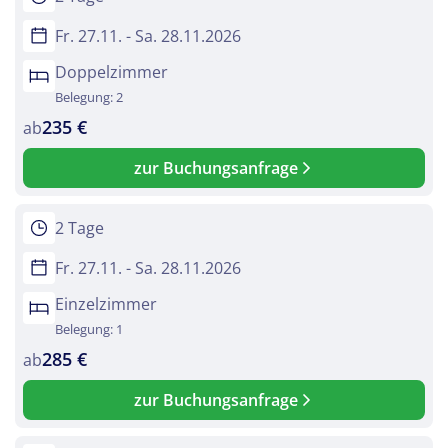
per E-Mail senden
Fr. 27.11. - Sa. 28.11.2026
Doppelzimmer
Link kopieren
Belegung: 2
235 €
ab
zur Buchungsanfrage
2 Tage
Fr. 27.11. - Sa. 28.11.2026
Einzelzimmer
Belegung: 1
285 €
ab
zur Buchungsanfrage