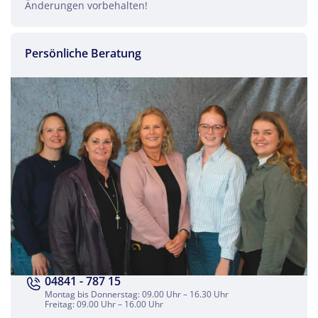
Änderungen vorbehalten!
Persönliche Beratung
Facebook
Twitter
WhatsApp
Telegram
per E-Mail senden
Link kopieren
04841 - 787 15
Montag bis Donnerstag: 09.00 Uhr – 16.30 Uhr
Freitag: 09.00 Uhr – 16.00 Uhr