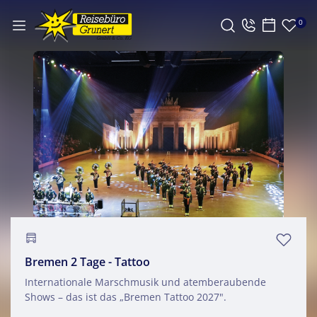
0
Bremen 2 Tage - Tattoo
Internationale Marschmusik und atemberaubende
Shows – das ist das „Bremen Tattoo 2027".