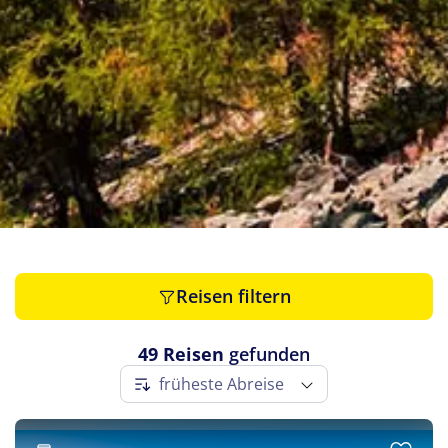
Slowenien
(1)
Spanien
(1)
Tschechien
(1)
Ungarn
(1)
Österreich
(1)
Reisen filtern
49 Reisen
gefunden