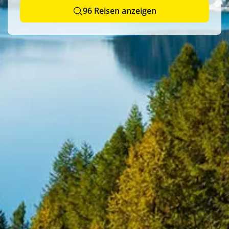
Schiffsreise
(3)
96 Reisen anzeigen
Saison
Frühling 2026
(12)
Frühling 2027
(1)
Herbst 2025
(1)
Herbst 2026
(12)
Sommer 2025
(0)
Sommer 2026
(11)
Winter 2024
(1)
Winter 2025/2026
(2)
Winter 2026
(9)
Winter 2026/2027
(12)