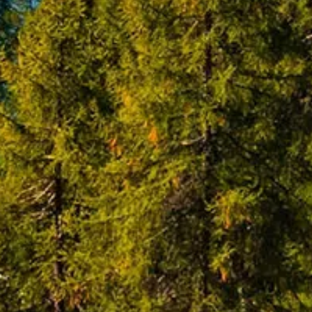
Winter 2027/2028
(3)
Zielgebiet
Deutschland
(49)
Dänemark
(0)
Estland
(1)
Italien
(1)
Kroatien
(1)
Niederlande
(1)
Norwegen
(1)
Polen
(5)
Portugal
(1)
Schweden
(1)